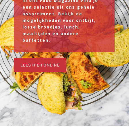
In ons Food Magazine vind je
een selectie uit ons gehele
assortiment
. Bekijk de
mogelijkheden voor ontbijt,
losse broodjes, lunch,
maaltijden en andere
buffetten.
LEES HIER ONLINE