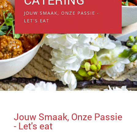
JOUW SMAAK, ONZE PASSIE -
LET'S EAT
Jouw Smaak, Onze Passie
- Let's eat